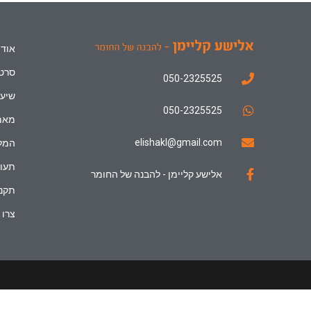
אודו
סרטו
050-2325525
שיעו
050-2325525
מאמ
elishakl@gmail.com
המל
תעוד
אלישע קליימן - להבנה של החומר
תקנו
צרו 