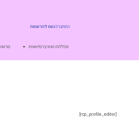
התחברו
|
גשו להרשמה
מכללות ואוניברסיטאות
סרטוני
[rcp_profile_editor]