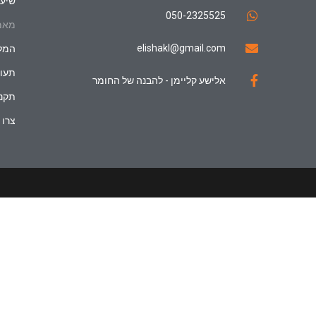
שיעו
050-2325525
מאמ
elishakl@gmail.com
המל
תעוד
אלישע קליימן - להבנה של החומר
תקנו
צרו 