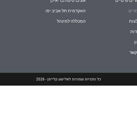
רים פרטיים
אוניברסיטת בר-אילן
רים
האקדמית תל-אביב יפו
צות
המכללה למינהל
ות
ן
קשר
כל הזכויות שמורות לאלישע קליימן - 2026