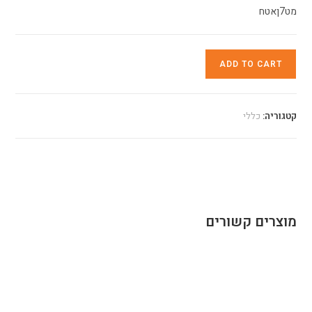
מט7ןאטח
ADD TO CART
קטגוריה:
כללי
מוצרים קשורים