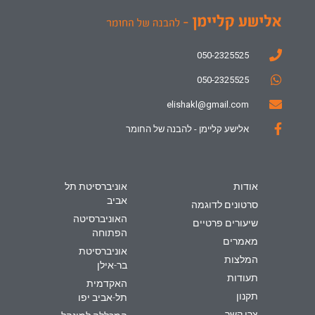
050-2325525
050-2325525
elishakl@gmail.com
אלישע קליימן - להבנה של החומר
אודות
אוניברסיטת תל
אביב
סרטונים לדוגמה
האוניברסיטה
שיעורים פרטיים
הפתוחה
מאמרים
אוניברסיטת
המלצות
בר-אילן
תעודות
האקדמית
תקנון
תל-אביב יפו
צרו קשר