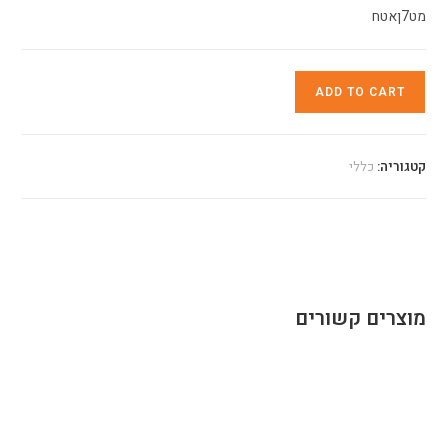
מט7ןאטח
ADD TO CART
קטגוריה:
כללי
מוצרים קשורים