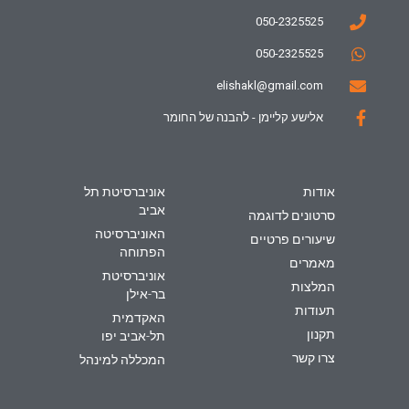
050-2325525
050-2325525
elishakl@gmail.com
אלישע קליימן - להבנה של החומר
אודות
אוניברסיטת תל
אביב
סרטונים לדוגמה
האוניברסיטה
שיעורים פרטיים
הפתוחה
מאמרים
אוניברסיטת
המלצות
בר-אילן
תעודות
האקדמית
תקנון
תל-אביב יפו
צרו קשר
המכללה למינהל