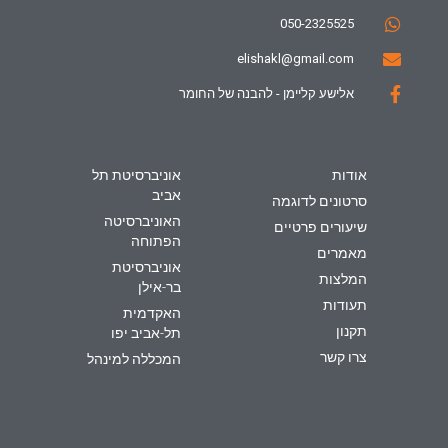
050-2325525
elishakl@gmail.com
אלישע קליימן - להבנה של החומר
אודות
אוניברסיטת תל
אביב
סרטונים לדוגמה
האוניברסיטה
שיעורים פרטיים
הפתוחה
מאמרים
אוניברסיטת
המלצות
בר-אילן
תעודות
האקדמית
תקנון
תל-אביב יפו
צרו קשר
המכללה למינהל