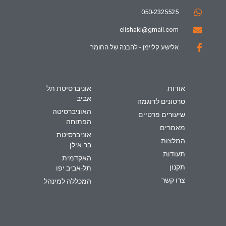
050-2325525
elishakl@gmail.com
אלישע קליימן - להבנה של החומר
אודות
אוניברסיטת תל
אביב
סרטונים לדוגמה
האוניברסיטה
שיעורים פרטיים
הפתוחה
מאמרים
אוניברסיטת
המלצות
בר-אילן
תעודות
האקדמית
תקנון
תל-אביב יפו
צרו קשר
המכללה למינהל