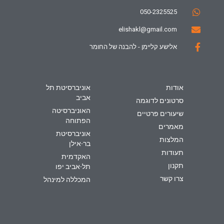
050-2325525
elishakl@gmail.com
אלישע קליימן - להבנה של החומר
אודות
אוניברסיטת תל
אביב
סרטונים לדוגמה
האוניברסיטה
שיעורים פרטיים
הפתוחה
מאמרים
אוניברסיטת
המלצות
בר-אילן
תעודות
האקדמית
תקנון
תל-אביב יפו
צרו קשר
המכללה למינהל