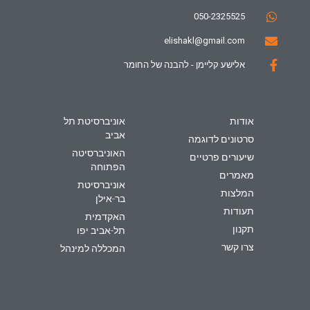
050-2325525
elishakl@gmail.com
אלישע קליימן - להבנה של החומר
אודות
אוניברסיטת תל
אביב
סרטונים לדוגמה
האוניברסיטה
שיעורים פרטיים
הפתוחה
מאמרים
אוניברסיטת
המלצות
בר-אילן
תעודות
האקדמית
תקנון
תל-אביב יפו
צרו קשר
המכללה למינהל