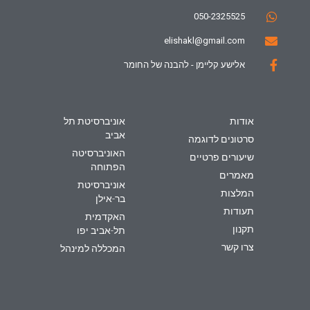
050-2325525
elishakl@gmail.com
אלישע קליימן - להבנה של החומר
אודות
אוניברסיטת תל
אביב
סרטונים לדוגמה
האוניברסיטה
שיעורים פרטיים
הפתוחה
מאמרים
אוניברסיטת
המלצות
בר-אילן
תעודות
האקדמית
תקנון
תל-אביב יפו
צרו קשר
המכללה למינהל