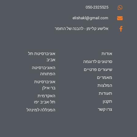
050-2325525
elishakl@gmail.com
אלישע קליימן - להבנה של החומר
אודות
אוניברסיטת תל
אביב
סרטונים לדוגמה
האוניברסיטה
שיעורים פרטיים
הפתוחה
מאמרים
אוניברסיטת
המלצות
בר-אילן
תעודות
האקדמית
תקנון
תל-אביב יפו
צרו קשר
המכללה למינהל