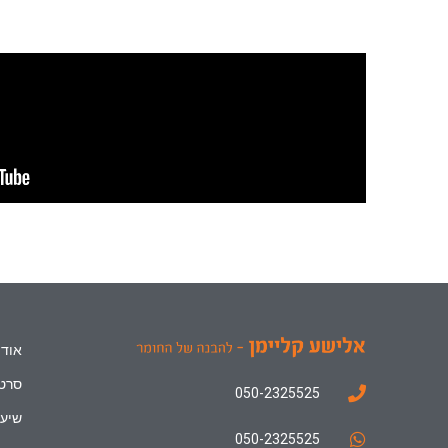
אודו
סרטו
050-2325525
שיעו
050-2325525