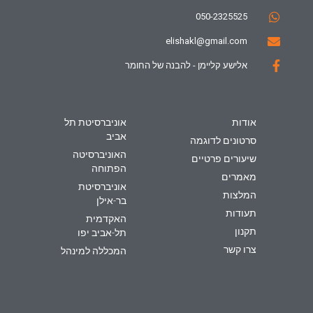
050-2325525
elishakl@gmail.com
אלישע קליימן - להבנה של החומר
אודות
אוניברסיטת תל
אביב
סרטונים לדוגמה
האוניברסיטה
שיעורים פרטיים
הפתוחה
מאמרים
אוניברסיטת
המלצות
בר-אילן
תעודות
האקדמית
תקנון
תל-אביב יפו
צרו קשר
המכללה למינהל