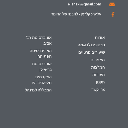
elishakl@gmail.com
אלישע קליימן - להבנה של החומר
אודות
אוניברסיטת תל
אביב
סרטונים לדוגמה
האוניברסיטה
שיעורים פרטיים
הפתוחה
מאמרים
אוניברסיטת
המלצות
בר-אילן
תעודות
האקדמית
תקנון
תל-אביב יפו
צרו קשר
המכללה למינהל