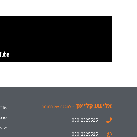
אודו
סרטו
050-2325525
שיעו
050-2325525