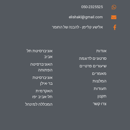
050-2325525
elishakl@gmail.com
אלישע קליימן - להבנה של החומר
אודות
אוניברסיטת תל
אביב
סרטונים לדוגמה
האוניברסיטה
שיעורים פרטיים
הפתוחה
מאמרים
אוניברסיטת
המלצות
בר-אילן
תעודות
האקדמית
תקנון
תל-אביב יפו
צרו קשר
המכללה למינהל