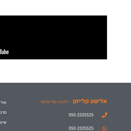
אודו
סרטו
050-2325525
שיעו
050-2325525