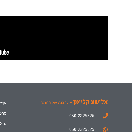
אודו
סרטו
050-2325525
שיעו
050-2325525