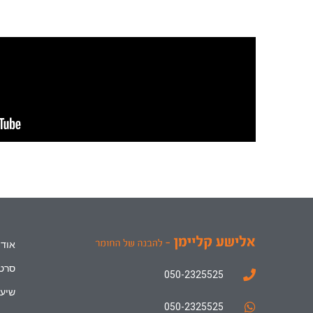
אודו
סרטו
050-2325525
שיעו
050-2325525