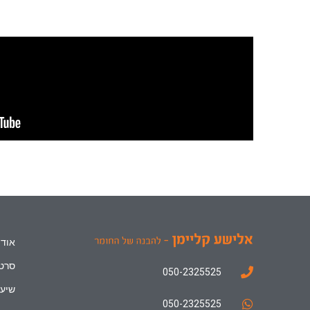
אודו
סרטו
050-2325525
שיעו
050-2325525