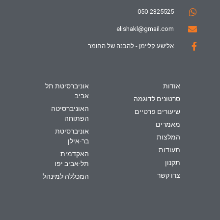
050-2325525
elishakl@gmail.com
אלישע קליימן - להבנה של החומר
אודות
אוניברסיטת תל
אביב
סרטונים לדוגמה
האוניברסיטה
שיעורים פרטיים
הפתוחה
מאמרים
אוניברסיטת
המלצות
בר-אילן
תעודות
האקדמית
תקנון
תל-אביב יפו
צרו קשר
המכללה למינהל