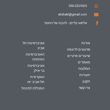
050-2325525
elishakl@gmail.com
אלישע קליימן - להבנה של החומר
אודות
אוניברסיטת תל
אביב
סרטונים לדוגמה
האוניברסיטה
שיעורים פרטיים
הפתוחה
מאמרים
אוניברסיטת
המלצות
בר-אילן
תעודות
האקדמית
תקנון
תל-אביב יפו
צרו קשר
המכללה למינהל