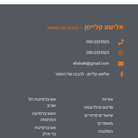
050-2325525
050-2325525
elishakl@gmail.com
אלישע קליימן - להבנה של החומר
אודות
אוניברסיטת תל
אביב
סרטונים לדוגמה
האוניברסיטה
שיעורים פרטיים
הפתוחה
מאמרים
אוניברסיטת
המלצות
בר-אילן