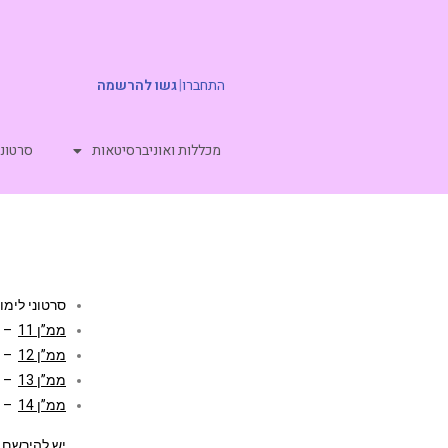
התחברו
|
גשו להרשמה
מכללות ואוניברסיטאות
סרטוני
סרטוני לימו
ממ”ן 11
– עד 
ממ”ן 12
– עד 
ממ”ן 13
– עד 
ממ”ן 14
– עד 
יש להירשם 