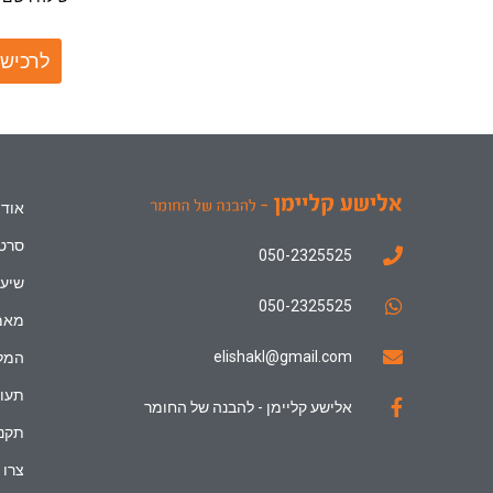
לרכישת
אודו
סרטו
050-2325525
שיעו
050-2325525
מאמ
elishakl@gmail.com
המל
תעוד
אלישע קליימן - להבנה של החומר
תקנו
צרו 