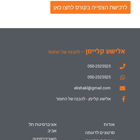
לרכישת הצפייה בקורס לחצו כאן
050-2325525
050-2325525
elishakl@gmail.com
אלישע קליימן - להבנה של החומר
אודות
אוניברסיטת תל
אביב
סרטונים לדוגמה
האוניברסיטה