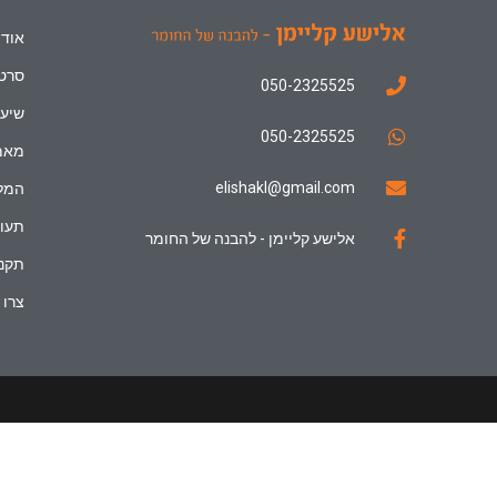
אודו
סרטו
050-2325525
שיעו
050-2325525
מאמ
elishakl@gmail.com
המל
תעוד
אלישע קליימן - להבנה של החומר
תקנו
צרו 