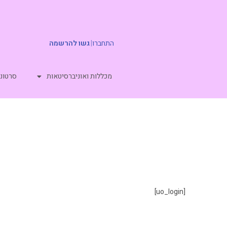
התחברו
|
גשו להרשמה
מכללות ואוניברסיטאות
סרטוני
[uo_login]