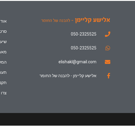
אודו
סרטו
050-2325525
שיעו
050-2325525
מאמ
elishakl@gmail.com
המל
תעוד
אלישע קליימן - להבנה של החומר
תקנו
צרו 