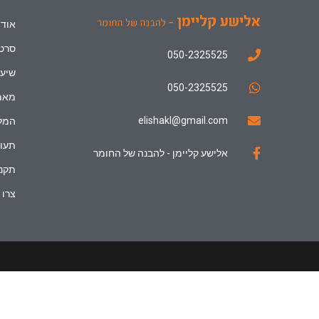
אודו
סרטו
050-2325525
שיעו
050-2325525
מאמ
elishakl@gmail.com
המל
תעוד
אלישע קליימן - להבנה של החומר
תקנו
צרו 