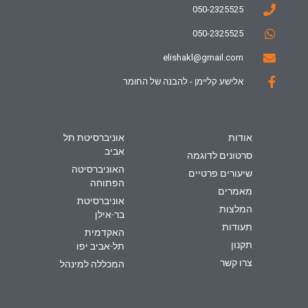
050-2325525
050-2325525
elishakl@gmail.com
אלישע קליימן - להבנה של החומר
אודות
אוניברסיטת תל
אביב
סרטונים לדוגמה
האוניברסיטה
שיעורים פרטיים
הפתוחה
מאמרים
אוניברסיטת
המלצות
בר-אילן
תעודות
האקדמית
תקנון
תל-אביב יפו
צרו קשר
המכללה למינהל